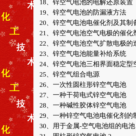
18、锌空气电池的电解还原装置
19、锌空气电池的防漏液方法
20、锌空气电池电催化剂及其制
21、锌空气电池空气电极的催化
22、锌空气电池空气扩散电极的
23、锌空气电池能量补给系统
24、锌空气电池三相界面稳定型
25、锌空气组合电源
26、一次性圆柱形锌空气电池
27、一种干荷电式锌空气电池
28、一种碱性胶体锌空气电池
29、一种锌空气电池电催化剂的
30、用于金属-空气电池组的电池