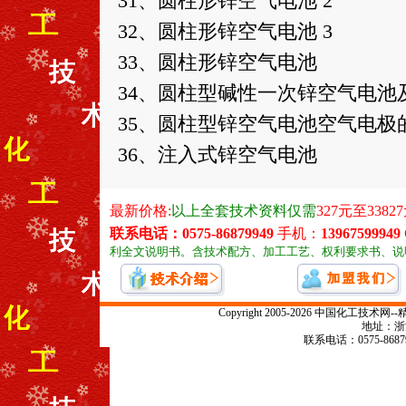
31、圆柱形锌空气电池 2
32、圆柱形锌空气电池 3
33、圆柱形锌空气电池
34、圆柱型碱性一次锌空气电池
35、圆柱型锌空气电池空气电极
36、注入式锌空气电池
Copyright 2005-2026 中国化
地址：浙江
联系电话：0575-868799