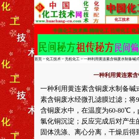
化工技术
首页
>
化工技术
>
无机化工
> 一种利用黄连素含铜废水制备碱
一种利用黄连素含
一种利用黄连素含铜废水制备碱
素含铜废水经微孔滤膜过滤；将90
含铜废水中，在温度为60-80℃
氯化铜沉淀；反应完成后对产生
固体洗涤、离心分离，干燥后得