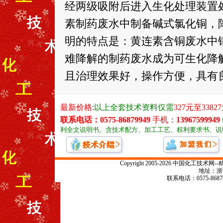
经两级吸附后进入生化处理装置
素制药废水中制备碱式氯化铜，
明的特点是：黄连素含铜废水中铜
难降解的制药废水成为可生化降
且治理效果好，操作方便，具有
Copyright 2005-2026 中国化
地址：浙江
联系电话：0575-868799