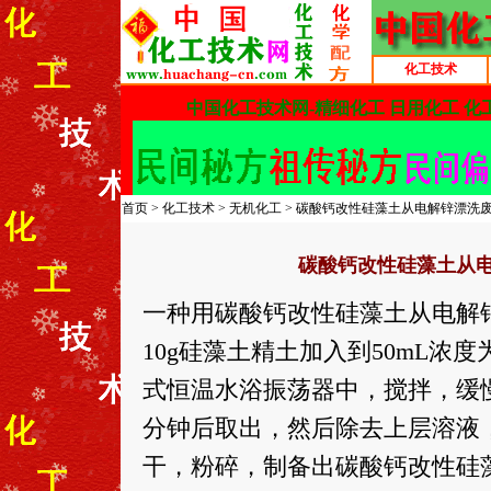
化工技术
首页
>
化工技术
>
无机化工
> 碳酸钙改性硅藻土从电解锌漂洗废
碳酸钙改性硅藻土从电
一种用碳酸钙改性硅藻土从电解锌
10g硅藻土精土加入到50mL浓度为0
式恒温水浴振荡器中，搅拌，缓慢滴加5
分钟后取出，然后除去上层溶液
干，粉碎，制备出碳酸钙改性硅藻土