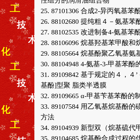
性组分的润滑油组合物
25. 87101306 合成2-异丙氧基
26. 88102680 提纯粗４－氨基
27. 88102535 改进制备4-氨
28. 88106096 烷基羟基
29. 88105664 烷基酚聚乙
30. 88104948 4-氨基-3-甲基
31. 89109842 基于规定的
基酚]型聚 脂类半透膜
32. 89109665 α-甲基苄基苯酚的
33. 89107584 用乙氧基
方法
34. 89104939 新型双（烷基
35. 89104685 烷基酚合成过程的