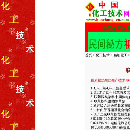
首页
>
化工技术
>
精细化工
联苯胺盐酸盐生产技术 
1 3,3'-二氯4,4'-二
2 3,5,3',5'-四甲联
3 联苯胺类染料中间体电
4 联苯胺衍生物除草剂
5 通过吸入法送递联苯胺
6 一种由芳香硝基化合
7 3,3'-二氯联苯胺盐
8 02158491.5 联苯胺
9 02159689.1 电解
10 200410000689