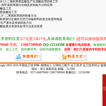
.9 工业废水3,3-二氯联苯胺盐酸盐产生混酸处理回收工艺
 3,3′,5,5′-四甲基联苯胺衍生物及其制备方法和应用
胺盐酸盐工艺
联苯胺盐酸盐工艺
基)-N,N’-二苯基联苯胺的制备方法
用该联苯胺衍生物作为空穴传输材料的发光装置和电器
胺生产废水及资源回收方法
苯胺盐酸盐废水资源化处理方法及其装置
pyright 2005-2026 中国化工技术网--精细化工 日用化工配方 化工技术 化工技术转让 版
地址：浙江省新昌县 邮编：312500
联系电话：0575-86879949 13967599949 客服QQ：12234598