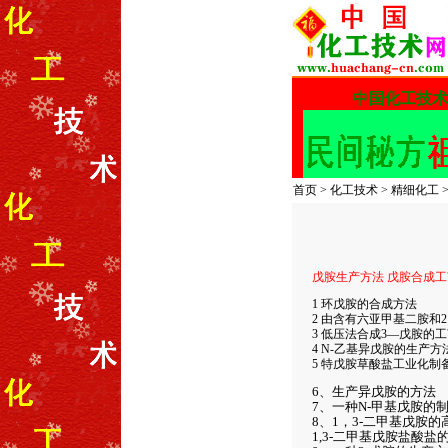
首页
>
化工技术
>
精细化工
戊胺生产方法 戊胺合成工
1 环戊胺的合成方法
2 由含有六亚甲基二胺和
3 低压法合成3—戊胺的
4 N-乙基异戊胺的生产
5 特戊胺草酸盐工业化制
6、生产异戊胺的方法
7、一种N-甲基戊胺的
8、1，3-二甲基戊胺
1,3-二甲基戊胺盐酸盐