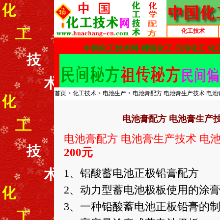
化工技术
首页
>
化工技术
>
电池生产
> 电池膏配方 电池膏生产技术 电
电池膏配方 电池膏生产
电池膏配方 电池膏生产技术 电
200元
1、铝酸蓄电池正极铅膏配方
2、动力型蓄电池极板使用的涂
3、一种铅酸蓄电池正板铅膏的