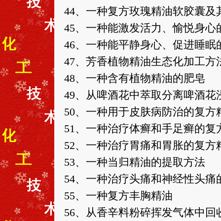
44、一种复方玫瑰精油软胶囊及
45、一种能激发活力、愉悦身心
46、一种能平静身心、促进睡眠
47、芳香植物精油生态化加工方
48、一种含有植物精油的肥皂
49、从啤酒花中萃取分离啤酒花
50、一种用于皮肤病防治的复方
51、一种治疗体癣和手足癣的复
52、一种治疗胃痛和胃胀的复方
53、一种当归精油的提取方法
54、一种治疗头痛和神经性头痛
55、一种复方丰胸精油
56、从香辛料粉碎挥发气体中回