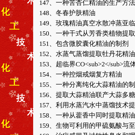
147、一种苦杏仁精油的生产方
148、冬春护肤精油
149、玫瑰精油真空水散冲蒸亚
150、一种干式从芳香类植物提
151、包含微胶囊化精油的制剂
152、水蒸气蒸馏提取牡丹花精
153、超临界CO<sub>2</s
154、一种控烟戒烟复方精油
155、一种分离纯化大蒜精油的
156、提取大蒜精油联产大蒜多
157、利用水蒸汽水中蒸馏技术
158、一种从藿香中同时提取精
159、生物可利用的甲硫氨酸与