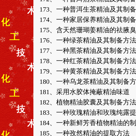
173、一种普洱生茶精油及其制
174、一种家居保养精油及其制
175、含天然珊瑚姜精油的祛腋
176、一种绿茶精油及其制备方
177、一种黑茶精油及其制备方
178、一种红茶精油及其制备方
179、一种黄茶精油及其制备方
180、一种乌龙茶精油及其制备
181、采用水胶体掩蔽精油味道
182、植物精油胶囊及其制备方
183、一种玫瑰精油和玫瑰纯露
184、一种新鲜芳香植物精油的
185、一种孜然精油的提取方法