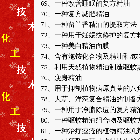
69、一种改善睡眠的复方精油
70、一种复方减肥精油
71、一种留兰香精油的提取方法
72、一种用于妊娠纹修护的复方
73、一种美白精油面膜
74、含有沲铵化合物及精油和/
75、利用天然植物精油制造驱蚊
76、瘦身精油
77、用于抑制植物病原真菌的八
78、大蒜、洋葱复合精油的制备
79、一种用于净脂除痘的复方精
80、一种驱蚊精油组合物及驱蚊
81、一种治疗痤疮的植物精油乳