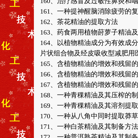
160、治疗感冒及过敏性鼻炎和
161、一种提神醒脑消除疲劳的
162、茶花精油的提取方法
163、药食两用植物莳萝子精油
164、以植物精油成分为有效成
片状组合物及经皮吸收型减肥用
165、含植物精油的增效和残留
166、含植物精油的增效和残留
167、含植物精油的增效和残留
168、一种青稞精油及其压榨的
169、一种青稞精油及其溶剂提
170、一种从八角中同时提取莽
171、一种白茶精油及其制备方
172、一种普洱熟茶精油及其制