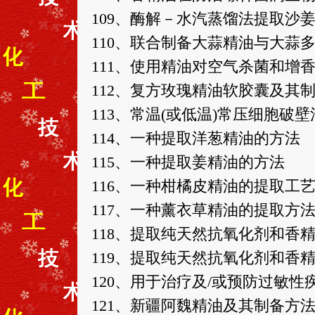
109、酶解－水汽蒸馏法提取沙
110、联合制备大蒜精油与大蒜
111、使用精油对空气杀菌和增
112、复方玫瑰精油软胶囊及其
113、常温(或低温)常压细胞破
114、一种提取洋葱精油的方法
115、一种提取姜精油的方法
116、一种柑橘皮精油的提取工
117、一种薰衣草精油的提取方
118、提取纯天然抗氧化剂和香
119、提取纯天然抗氧化剂和香
120、用于治疗及/或预防过敏性
121、新疆阿魏精油及其制备方