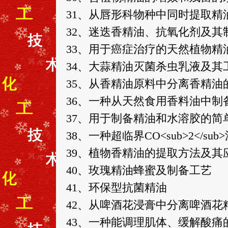
31、从唇形科物种中同时提取
32、迷迭香精油、抗氧化剂及其
33、用于癌症治疗的天然植物精
34、大蒜精油灭菌杀虫乳液及其
35、从香精油原料中分离香精油
36、一种从天然食用香料油中制
37、用于制备精油和水溶胶的简
38、一种超临界CO<sub>2</
39、植物香精油的提取方法及其
40、玫瑰精油蜂蜜及制备工艺
41、环保型抗菌精油
42、从啤酒花浸膏中分离啤酒花精
43、一种能调理肌体、缓解酸痛