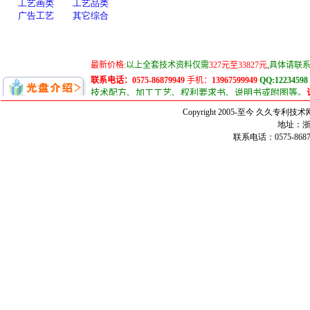
Copyright 2005-至今 久久
地址：浙
联系电话：0575-86879