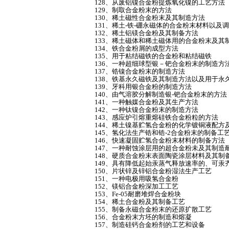
128、从废铝镍合金粉提炼氧化镍的工艺方法
129、制取合金粉末的方法
130、稀土磁性合金粉末及其制造方法
131、稀土-铁-硼永磁体的合金粉末材料以
132、稀土铝镁合金粉及其制备方法
133、稀土磁体和稀土磁体用的合金粉末及其
134、铁合金粉屑的成型方法
135、用于粘结磁铁的合金粉和粘结磁铁
136、一种超细球型银－钯合金粉末的制造方
137、锆镍合金粉末的制造方法
138、铁基永久磁铁及其制造方法以及用于
139、牙科用银合金粉的制造方法
140、由气溶胶分解制造银-钯合金粉末的方法
141、一种触媒合金粉及其生产方法
142、一种钛镍合金粉末的制造方法
143、感应炉引熔重熔硅铁合金粉粒的方法
144、稀土镍基贮氢合金粉的化学镀铜液配方
145、氢化法生产锆和锆-2合金粉末的制备工
146、快速凝固贮氢合金粉末材料的制备方法
147、一种耐蚀涂层用的超合金粉未及其制造
148、硬质合金粉末表面陶瓷涂层材料及其制
149、具有降低起始汞蒸气释放速率的、可汞
150、片状锌及锌铝合金粉湿法生产工艺
151、一种电极用吸氢合金粉
152、镁铝合金粉深加工工艺
153、Fe-05耐磨堆焊合金粉块
154、稀土合金粉及其制备工艺
155、制备永磁合金粉末的还原扩散工艺
156、合金粉末方坯的制造和熔凝
157、制造硅钙合金粉剂的工艺和设备