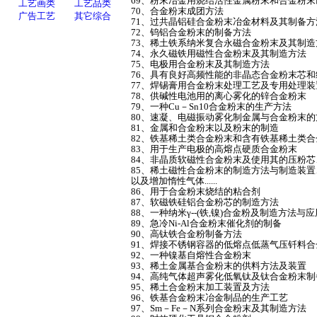
69、粉末冶金用烧结活性金属粉末和合金粉
70、合金粉末成团方法
71、过共晶铝硅合金粉末冶金材料及其制备
72、钨铝合金粉末的制备方法
73、稀土铁系纳米复合永磁合金粉末及其制
74、永久磁铁用磁性合金粉末及其制造方法
75、电极用合金粉末及其制造方法
76、具有良好高频性能的非晶态合金粉末芯
77、焊锡膏用合金粉末处理工艺及专用处理
78、供碱性电池用的离心雾化的锌合金粉末
79、一种Cu－Sn10合金粉末的生产方法
80、速凝、电磁振动雾化制金属与合金粉末
81、金属和合金粉末以及粉末的制造
82、铁基稀土类合金粉末和含有铁基稀土类
83、用于生产电极的高熔点硬质合金粉末
84、非晶质软磁性合金粉末及使用其的压粉
85、稀土磁性合金粉末的制造方法与制造装
以及增加惰性气体......
86、用于合金粉末烧结的粘合剂
87、软磁铁硅铝合金粉芯的制造方法
88、一种纳米γ--(铁,镍)合金粉及制造方法与
89、急冷Ni-Al合金粉末催化剂的制备
90、高钛铁合金粉制备方法
91、焊接不锈钢容器的低熔点低蒸气压钎料
92、一种镍基自熔性合金粉末
93、稀土金属基合金粉末的供料方法及装置
94、高纯气体超声雾化低氧钛及钛合金粉末
95、稀土合金粉末加工装置及方法
96、铁基合金粉末冶金制品的生产工艺
97、Sm－Fe－N系列合金粉末及其制造方法