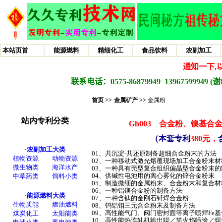
首页 >>
金属矿产
>>
金属粉
Gh003
合金粉、
镍基
合
（本套专利
380元，
01、共沉淀-共还原制备超细合金粉末的方法
02、一种移动式激光熔覆现场加工合金粉末
03、一种具有壳型复合组织偏晶型合金粉末
04、供碱性电池用的离心雾化的锌合金粉末
05、制造微细的金属粉末、合金粉末和复合
06、一种铝镁合金粉的制备方法
07、一种含钛的金刚石钎焊合金粉
08、钨铝钼三元合金粉末及制备方法
09、高性能气门、阀门密封面等离子喷焊Fe
10、高性能热连轧机输出辊／筒火焰喷涂／