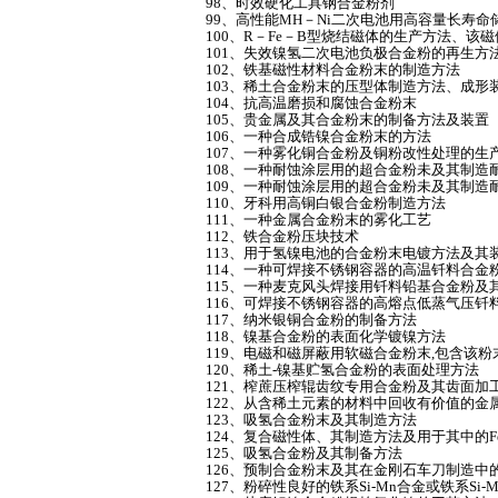
98、时效硬化工具钢合金粉剂
99、高性能MH－Ni二次电池用高容量长寿
100、R－Fe－B型烧结磁体的生产方法、
101、失效镍氢二次电池负极合金粉的再生方
102、铁基磁性材料合金粉末的制造方法
103、稀土合金粉末的压型体制造方法、成形
104、抗高温磨损和腐蚀合金粉末
105、贵金属及其合金粉末的制备方法及装置
106、一种合成锆镍合金粉末的方法
107、一种雾化铜合金粉及铜粉改性处理的生
108、一种耐蚀涂层用的超合金粉未及其制造
109、一种耐蚀涂层用的超合金粉未及其制造
110、牙科用高铜白银合金粉制造方法
111、一种金属合金粉末的雾化工艺
112、铁合金粉压块技术
113、用于氢镍电池的合金粉末电镀方法及其
114、一种可焊接不锈钢容器的高温钎料合金
115、一种麦克风头焊接用钎料铅基合金粉及
116、可焊接不锈钢容器的高熔点低蒸气压钎
117、纳米银铜合金粉的制备方法
118、镍基合金粉的表面化学镀镍方法
119、电磁和磁屏蔽用软磁合金粉末,包含该
120、稀土-镍基贮氢合金粉的表面处理方法
121、榨蔗压榨辊齿纹专用合金粉及其齿面加
122、从含稀土元素的材料中回收有价值的
123、吸氢合金粉末及其制造方法
124、复合磁性体、其制造方法及用于其中的Fe
125、吸氢合金粉及其制备方法
126、预制合金粉末及其在金刚石车刀制造中
127、粉碎性良好的铁系Si-Mn合金或铁系Si-