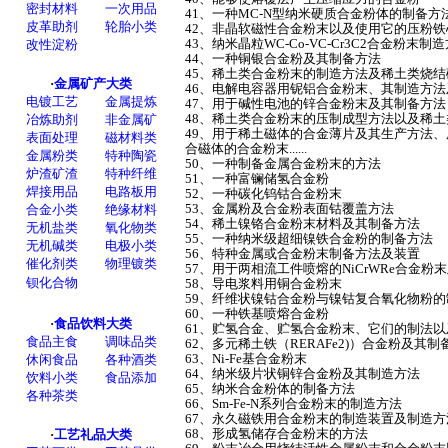
41、一种MC-N型纳米硬质合金粉体的制备方
42、非晶软磁性合金粉末以及使用它的压粉
43、纳米晶粒WC-Co-VC-Cr3C2合金粉末制造方法
44、一种铜银合金粉及其制备方法
45、稀土类合金粉末的制造方法及稀土类烧
46、电解电容器用铌铝合金粉末、其制造方
47、用于碱性电池的锌合金粉末及其制备方
48、稀土类合金粉末的压制成型方法以及稀
49、用于稀土磁体的合金薄片及其生产方法
合磁体的合金粉末......
50、一种制备金属合金粉末的方法
51、一种富镧储氢合金粉
52、一种碳化钨钴合金粉末
53、金属粉及合金粉表面钴覆盖方法
54、稀土镍铬合金粉末材料及其制备方法
55、一种纳米级超细镍铁合金粉的制备方法
56、特种金属或合金粉末制备方法及装置
57、用于两相流工件喷熔的NiCrWRe合金粉
58、导电浆料用铜合金粉末
59、纤维状镍钴合金粉与镍钴复合氧化物粉
60、一种铁基喷熔合金粉
61、贮氢合金、贮氢合金粉末、它们的制法
62、多元稀土铁（RERAFe2)）合金粉及其
63、Ni-Fe基合金粉末
64、纳米级片状铜锌合金粉及其制造方法
65、纳米合金粉体的制备方法
66、Sm-Fe-N系列合金粉末的制造方法
67、永久磁铁用合金粉末的制造装置及制造
68、形成氢储存合金粉末的方法