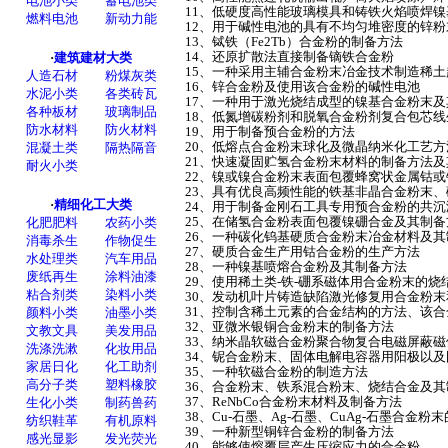
11、低硬度高性能玻璃模具和铸铁火焰喷焊
12、用于碱性电池的具有不均匀堆密度的锌
13、铽铁（Fe2Tb）合金粉的制备方法
14、还原扩散法直接制备镝铁合金粉
15、一种采用主辅合金粉末冶金技术制造稀
16、锌合金粉及使用该合金粉的碱性电池
17、一种用于激光烧结成型的镍基合金粉末
18、低氮增碳粉剂和脱氧合金粉剂复合包芯
19、用于制备预合金粉的方法
20、低熔点合金粉末球化及微晶纳米化工艺
21、快速凝固贮氢合金粉末材料的制备方法
22、镍或镍合金粉末表面包覆蜂窝状金属钴
23、具有优良高频性能的铁基非晶合金粉末
24、用于制备金刚石工具专用预合金粉的共
25、在储氢合金粉表面包覆镍硼合金及其制
26、一种碳化钨基硬质合金粉末冶金材料及
27、硬质合金生产用钴合金粉的生产方法
28、一种镍基喷熔合金粉及其制备方法
29、使用稀土类-铁-硼系磁体用合金粉末的烧
30、发动机叶片铸造缺陷激光修复用合金粉
31、控制含稀土元素的合金结构的方法、该
32、亚微米银铜合金粉末的制备方法
33、纳米晶软磁合金粉聚合物复合电磁屏蔽
34、铌合金粉末、固体电解电容器用阳极以
35、一种软磁合金粉的制造方法
36、合金粉末、铁系混合粉末、烧结合金及
37、ReNbCo合金粉末材料及制备方法
38、Cu-石墨、Ag-石墨、CuAg-石墨合金
39、一种新型铜锌合金粉的制备方法
40、能够使熔覆层产生压缩应力的合金粉