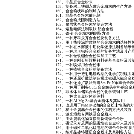
158、非晶态合金粉末
159、制备稀土铁硼永磁合金粉末的生产方法
160、合金粉状料的制球方法
161、非晶合金粉末催化剂
162、合金粉成团制造方法
163、鳞层状合金粉末的制造方法
164、熔盐电解法制取钛-铝合金粉
165、铁-钼合金粉末的制取方法
166、一种牙科汞齐合金粉及制备方法
167、用于热喷涂熔敷物的合金粉末的选择性
168、一种在水溶液中用化学还原法制备纳米
169、一种球形铝锌合金粉的制备方法及其产
170、一种钕铁硼合金粉深加工工艺
171、一种金刚石钎焊用钎料铜基合金粉及其
172、一种喷焊用合金粉末
173、一种镝铁合金粉的制备方法
174、一种用于透射电镜观察的化学沉积镍固
175、一种还原扩散法制造稀土铁硼永磁合金
176、一种还原扩散法制造Sm-Fe-N永磁合
177、一种用于制备CuCr合金触头材料的合
178、非水体系储氢合金粉的化学镀铜工艺
179、一种含合金粉体的涂料
180、一种Al-Mg-Zn基合金粉体及其应用
181、改进用于NiMH电池的合金粉末性质的
182、稀土金属基合金粉末的供料方法及装置
183、激光熔敷专用铁基合金粉末
184、由金属氧化物直接制备镝铁合金粉
185、磁记录介质用的强磁性铁合金粉末及其
186、用于碱性二氧化锰电池的锌合金粉末,负
187、纳米晶掺铈硬质合金粉末及其制备方法