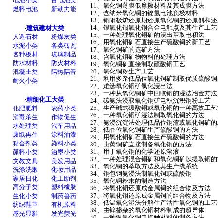
11、氧化铜薄膜低摩擦材料及其成膜方法
12、含纳米氧化铜的镍氢电池负极材料
13、铜阳极炉还原期还原氧化铜的还原剂和
14、银氧化锡氧化铜合金电触点及其生产工
15、一种处理氧化铜矿的浸出萃取电积法
16、用氧化铜矿石直接生产硫酸铜的新工艺
17、氧化铜矿的选矿方法
18、含氧化铜矿物物料的处理方法
19、氧化铜矿直接制取硫酸铜工艺
20、氧化铜粉生产工艺
21、利用多杂低品位氧化铜矿制取优质硫酸
22、难选氧化铜矿氯化浸出法
23、一种从氧化铜矿中回收铜的湿法冶金方
24、碳氨法浸取氧化铜矿电积沉积铜粉工艺
25、生产碱式碳酸铜或氧化铜的一种高效工
26、一种氧化铜矿湿法制取氧化铜的方法
27、氨浸沉淀法处理低品位铜渣或氧化铜矿
28、低品位氧化铜矿生产硫酸铜的方法
29、用氧化铜矿石直接生产硫酸铜的方法
30、由黄铜矿直接制备氧化铜的方法
31、用于氧化铜的化学还原溶液
32、一种处理混合铜矿和氧化铜矿以提取铜
33、氧化铜的萃取方法及其生产线系统
34、铜包钢氨浸法制氧化铜或硫酸铜
35、氧化铜粉末的制造方法
36、将氧化铜还原成金属铜的组合物及方法
37、将氧化铜还原成金属铜的组合物及方法
38、低温氧化湿法分解生产活性氧化铜的工
39、由锌掺杂的氧化铜材料制成的超导体
40、一种银氧化铜电接触材料的制备方法