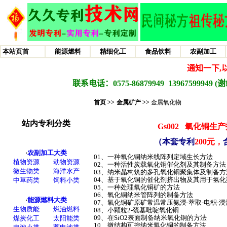
首页 >>
金属矿产
>>
金属氧化物
Gs002
氧化铜生产
（本套专利
200元，
01、一种氧化铜纳米线阵列定域生长方法
02、一种活性炭载氧化铜催化剂及其制备方
03、纳米晶构筑的多孔氧化铜聚集体及制备
04、基于氧化铜的催化剂挤出物及其用于氢
05、一种处理氧化铜矿的方法
06、氧化铜纳米管阵列的制备方法
07、氧化铜矿原矿常温常压氨浸-萃取-电积-
08、小颗粒2-巯基吡啶氧化铜
09、在SiO2表面制备纳米氧化铜的方法
10、微结构可控纳米氧化铜的制备方法