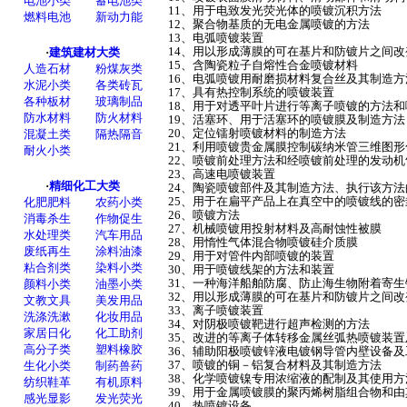
11、用于电致发光荧光体的喷镀沉积方法
12、聚合物基质的无电金属喷镀的方法
13、电弧喷镀装置
14、用以形成薄膜的可在基片和防镀片之间
15、含陶瓷粒子自熔性合金喷镀材料
16、电弧喷镀用耐磨损材料复合丝及其制造方
17、具有热控制系统的喷镀装置
18、用于对透平叶片进行等离子喷镀的方法和
19、活塞环、用于活塞环的喷镀膜及制造方法
20、定位镭射喷镀材料的制造方法
21、利用喷镀贵金属膜控制碳纳米管三维图
22、喷镀前处理方法和经喷镀前处理的发动机
23、高速电喷镀装置
24、陶瓷喷镀部件及其制造方法、执行该方
25、用于在扁平产品上在真空中的喷镀线的密
26、喷镀方法
27、机械喷镀用投射材料及高耐蚀性被膜
28、用惰性气体混合物喷镀硅介质膜
29、用于对管件内部喷镀的装置
30、用于喷镀线架的方法和装置
31、一种海洋船舶防腐、防止海生物附着寄
32、用以形成薄膜的可在基片和防镀片之间
33、离子喷镀装置
34、对阴极喷镀靶进行超声检测的方法
35、改进的等离子体转移金属丝弧热喷镀装置
36、辅助阳极喷镀锌液电镀钢导管内壁设备及
37、喷镀的铜－铝复合材料及其制造方法
38、化学喷镀镍专用浓缩液的配制及其使用方
39、用于金属喷镀膜的聚丙烯树脂组合物和
40、热喷镀设备