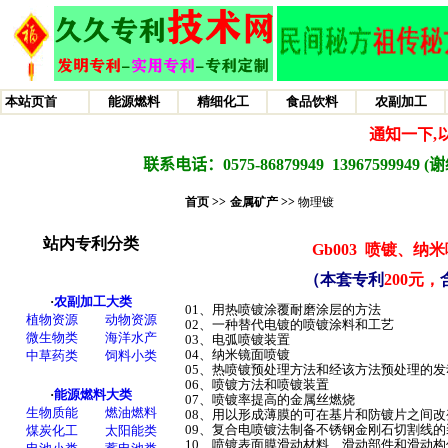
首页 >>
金属矿产
>>
物理镀
Gb003
喷镀、纳米
（本套专利
200元，
01、用热喷镀涂覆耐磨涂层的方法
02、一种替代电镀的喷镀涂料和工艺
03、电弧喷镀装置
04、纳米镜面喷镀
05、热喷镀预处理方法和经该方法预处理的
06、喷镀方法和喷镀装置
07、喷镀率提高的金属丝燃烧
08、用以形成薄膜的可在基片和防镀片之间
09、复合电喷镀法制备不锈钢金刚石切割线
10、喷镀表面膜滑动材料、滑动部件和滑动