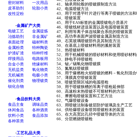
41、轴承用轮毂的喷镀膜制造方法
42、电弧喷镀方法
43、用于对透平叶片进行等离子喷镀的方法和
44、喷镀装置
45、用于EAS标签的金属喷镀电介质基片
46、喷镀线材进送装置以及电弧喷镀装置
47、利用等离子体连续聚合系统的喷镀装置
48、高功率表面声波喷镀金属及制造方法
49、石英玻璃喷镀部件及其制造方法
50、在基底上喷镀材料用的溅射装置
51、热喷镀材料
52、用于机械喷镀的喷砂材料和使用喷砂材
53、静电手持喷镀枪
54、铋／锡氧化物喷镀膜
55、氮氧钛喷镀膜
56、用于爆燃枪火焰喷镀的燃料－氧化剂混合
57、薄膜真空喷镀装置
58、喷镀受限区域的电弧喷枪
59、用于喷镀狭槽的等离子喷枪延伸部
60、高速粉末热喷镀不可熔材料的方法
61、摩擦电喷镀装置和工艺方法
62、气爆喷镀设备
63、用喷镀法制备镀层防护玻璃及生产工艺
64、供给爆喷设备喷筒喷镀粉末的装置
65、在大高宽比孔径中喷镀导体的方法
66、分层燃烧喷镀枪