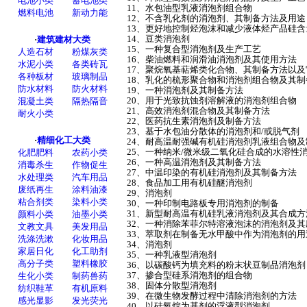
11、水包油型乳液消泡剂组合物
12、不含乳化剂的消泡剂、其制备方法及用途
13、更好地控制烃泡沫和减少液体烃产品硅
14、豆类消泡剂
15、一种复合型消泡剂及生产工艺
16、柴油燃料和润滑油消泡剂及其使用方法
17、聚烷氧基萜烯类化合物、其制备方法以
18、乳化的梳形聚合物和消泡剂组合物及其制
19、一种消泡剂及其制备方法
20、用于光致抗蚀剂溶解液的消泡剂组合物
21、高效消泡剂混合物及其制备方法
22、医药抗生素消泡剂及制备方法
23、基于水包油分散体的消泡剂和/或脱气剂
24、耐高温耐强碱有机硅消泡剂乳液组合物及
25、一种纳米/微米级二氧化硅合成的水溶性
26、一种高温消泡剂及其制备方法
27、中温印染的有机硅消泡剂及其制备方法
28、食品加工用有机硅醚消泡剂
29、消泡剂
30、一种印制电路板专用消泡剂的制备
31、新型耐高温有机硅乳液消泡剂及其合成方
32、一种消除苯菲尔特溶液泡沫的消泡剂及其
33、萃取剂在制备无水甲酸中作为消泡剂的用
34、消泡剂
35、一种乳液型消泡剂
36、以碳酸钙为填充料的粉末状豆制品消泡剂
37、掺合型硅系消泡剂的组合物
38、固体分散型消泡剂
39、在微生物发酵过程中清除消泡剂的方法
40、以硅氧烷为基剂的浮液型消泡剂