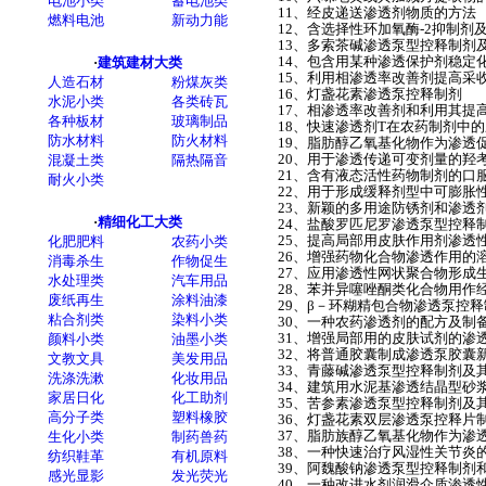
11、经皮递送渗透剂物质的方法
12、含选择性环加氧酶-2抑制
13、多索茶碱渗透泵型控释制剂
14、包含用某种渗透保护剂稳定
15、利用相渗透率改善剂提高采
16、灯盏花素渗透泵控释制剂
17、相渗透率改善剂和利用其提
18、快速渗透剂T在农药制剂中
19、脂肪醇乙氧基化物作为渗透
20、用于渗透传递可变剂量的羟
21、含有液态活性药物制剂的口
22、用于形成缓释剂型中可膨胀性
23、新颖的多用途防锈剂和渗透
24、盐酸罗匹尼罗渗透泵型控释
25、提高局部用皮肤作用剂渗透
26、增强药物化合物渗透作用的
27、应用渗透性网状聚合物形成
28、苯并异噻唑酮类化合物用作
29、β－环糊精包合物渗透泵控释
30、一种农药渗透剂的配方及制
31、增强局部用的皮肤试剂的渗
32、将普通胶囊制成渗透泵胶囊
33、青藤碱渗透泵型控释制剂及
34、建筑用水泥基渗透结晶型砂
35、苦参素渗透泵型控释制剂及
36、灯盏花素双层渗透泵控释片
37、脂肪族醇乙氧基化物作为渗
38、一种快速治疗风湿性关节炎
39、阿魏酸钠渗透泵型控释制剂
40、一种改进水剂润滑介质渗透