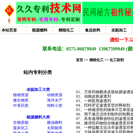
首页 >>
精细化工 >>
化工助剂
01、万有药物载体皮肤粘膜渗透促
02、动物皮肤渗透剂
03、一种医用渗透剂
04、托特罗定渗透泵型控释制剂
05、一种难溶性药物单片芯单室
06、用于液态活性剂制剂控制释
07、具有递增释放特征的渗透压
08、难溶性药物组合物渗透泵控
09、一种盐酸文拉法辛渗透泵控
10、六味地黄或其加减方提取物