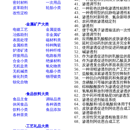
41、渗透调节剂
42、一种彩色抗静电渗透性粘附
43、一种透明型的抗静电渗透性
44、渗透剂对新啡类、氮杂新啡
45、农药增效渗透稳定剂
46、渗透剂
47、便于电离子渗透输送的一次
48、渗透调节剂
49、应用酰基乳酸酯的皮肤渗透
50、延时启动药剂的发送并完全
51、使用渗透促进剂促进药物渗
52、碱渗透剂
53、作为渗透促进剂的乳酸盐的
54、作为渗透促进剂的羟乙酸及
55、反渗透复合膜内界面表面活
56、一种溶蜡渗透剂的生产工艺
57、盐酸氨溴索渗透泵型控释制
58、一种抗白内障眼药和角膜渗
59、含磷酸川芎嗪的渗透泵控释
60、棕榈酸酰胺作为渗透促进剂
61、氢氧根释放剂增强透皮渗透
62、含中药环维黄杨星D的渗透
63、渗透促进剂输送系统
64、谷氨酸和/或谷氨酸前体用
65、皮肤渗透促进剂阿佐恩合成
66、渗透吸收剂
67、水溶性荧光渗透检验显示剂
68、渗透剂阿佐恩合成工艺