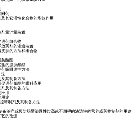
剂
粘附剂
类及其它活性化合物的增效作用
性剂量计量装置
促进剂组合物
释放药剂的渗透装置
透皮肤的方法和组合物
脂肪酸酯
其盐的脂肪酸酯
性剂吸附改性方法
方法
剂及其制备方法
透促进剂氮酮的眼科应用
制剂及其制备方法
的应用
的用途
泵控释制剂及其制备方法
于制备治疗或预防肠壁渗透性过高或不期望的渗透性的营养或药物制剂的用途
工艺的改进