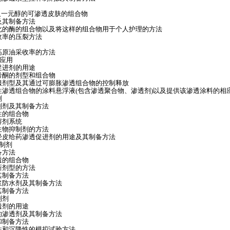
剂及一元醇的可渗透皮肤的组合物
及其制备方法
化的酶的组合物以及将这样的组合物用于个人护理的方法
收率的压裂方法
高原油采收率的方法
的应用
促进剂的用途
考酮的剂型和组合物
服剂型及其通过可膨胀渗透组合物的控制释放
渗透组合物的涂料悬浮液(包含渗透聚合物、渗透剂)以及提供该渗透涂料的相应方..
剂
制剂及其制备方法
性的组合物
溶剂系统
生物抑制剂的方法
经皮给药渗透促进剂的用途及其制备方法
制剂
备方法
透的组合物
新剂型的方法
其制备方法
浆防水剂及其制备方法
其制备方法
制剂
透剂的用途
的渗透剂及其制备方法
和制备方法
性和沉降性的模拟试验方法