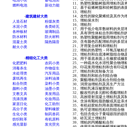
11、热塑性聚酯树脂用增粘剂及
12、基于萜烯树脂和烃树脂的表
13、增粘剂
14、改性的羧化聚烯烃及其作为
15、增粘保水剂
16、增粘剂
17、用于低介电常数材料的夹层
18、具有弹性体粘合剂和增粘剂
19、热塑性聚酯树脂用增粘剂与
20、含有颜色匹配增粘剂的多层
21、牙用复合材料和增粘剂
22、增粘的热塑性－环氧压敏粘
23、增粘剂和自底漆树脂组合物
24、用于基底表面上生橡胶或橡
25、一种疏水化水溶性聚合物增
26、印花浆用增粘剂和含有印花
27、增粘剂和其制备方法
28、增粘剂和粘合剂组合物
29、聚酯增粘剂及粘合剂组合物
30、润滑油增粘剂及其生产方法
31、增粘乳液压敏胶粘剂
32、酸改性的多元醇松香酯增粘
33、高效喷射混凝土增粘剂及其
34、含涂有颗粒脂肪酸或其盐亲
35、有机硅胶粘剂用表面增粘处
36、热可逆增粘性粘结剂组合物
37、包括含低分子量端嵌段的嵌
38、砖瓦泥土增粘剂
39、增粘的丙烯酸粘合剂
40、使用非热固性酚醛增粘树脂