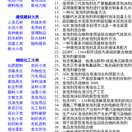
11、使用第三代发泡剂生产聚氨酯硬质泡沫的
12、采用微胶囊发泡剂进行波聚合制备多孔
13、一种AC发泡剂的制备方法
14、铝酸钙水泥发泡剂和铝酸钙泡沫混凝土
15、硫铝酸盐水泥发泡剂和硫铝酸水泥泡沫混
16、ADC发泡剂废水处理方法及一体化装置
17、发泡剂混合物
18、发泡剂组合物和使用该组合物的气体发生
19、加气混凝土的发泡剂及制作方法
20、一种无毒多功能轻质建材发泡剂
21、一种微泡沫发泡剂及其钻井液体系配方
22、以HFC－134A和环戊烷为基础的聚合物
23、发泡剂掺混物
24、包含氢氟碳、低沸点醇和/或低沸点羧基
25、包含正常液体氢氟碳和二氧化碳的发泡
26、发泡剂掺合物
27、ADC发泡剂缩合母液综合利用新方法
28、十二烷基二甲基甜菜碱作为发泡剂在制作
29、发泡剂共混物IR 3609
30、发泡剂异相分离缩合工艺
31、发泡剂缩合清洁生产工艺
32、制造泡沫铝用的新型发泡剂
33、包含HFC－134和低溶解度助发泡剂的
34、偶氮二甲酰胺发泡剂废水的电解处理方法
35、ADC发泡剂生产过程中严重污染物的回
36、生产ADC发泡剂时所产生的严重污染物
37、硬质泡沫组合物和使用链烷酸烷酯作为
38、用于留置型发泡化妆品组合物的发泡剂
39、食品发泡剂组合物
40、一种改进的发泡剂助剂及复合发泡