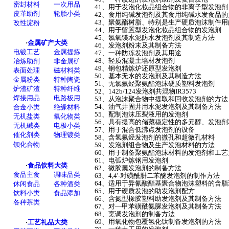
41、用于发泡化妆品组合物的非离子型发泡剂
42、食用纯碱发泡剂及其食用纯碱水发食品的
43、聚氨酯树脂、特别是生产硬质泡沫制件
44、用于留置型发泡化妆品组合物的发泡剂
45、氯氧镁水泥防水发泡剂及其制造方法
46、发泡剂粉末及其制备方法
47、一种防冻发泡剂及其用途
48、轻质混凝土墙材发泡剂
49、钢包精炼炉还原型发泡剂
50、基本无水的发泡剂及其制造方法
51、无氯氟烃聚氨酯泡沫硬质塑料发泡剂
52、142b/124发泡剂共混物IR3573
53、从泡沫聚合物中提取和回收发泡剂的方法
54、油气井固井用水泥发泡剂及其制备方法
55、配制泡沫压裂液用的发泡剂
56、具有提高的储藏稳定性的多元醇、发泡
57、用于混合低沸点发泡剂的设备
58、含氢氟烃发泡剂的微孔和超微孔材料
59、发泡剂组合物及生产发泡材料的方法
60、用于制备聚氨酯泡沫材料的发泡剂和工艺
61、电弧炉炼钢用发泡剂
62、微胶囊发泡剂的制备方法
63、4,4'-对磺酰肼二苯醚发泡剂的制作方法
64、适用于异氰酸酯基聚合物泡沫塑料的含
65、用于硬质发泡的助发泡剂配方
66、含氮型橡胶塑料助发泡剂及其制备方法
67、对—甲苯磺酰氨脲发泡剂及其制备方法
68、烹调发泡剂的制备方法
69、用氧化物包覆氢化钛制备发泡剂的方法