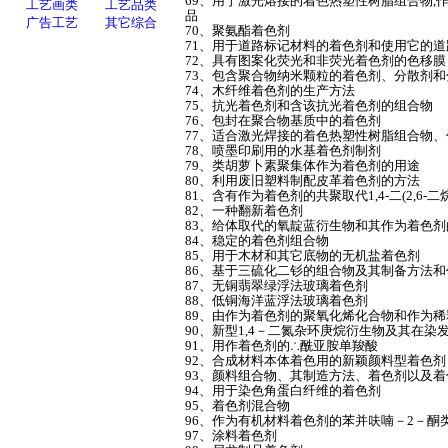
69、用于激光熔接的着色热塑性树脂组合物,
品
70、聚氨酯着色剂
71、用于道路标记材料的着色剂和使用它的
72、具有图案化荧光和非荧光着色剂的色移膜
73、包含聚合物纳米颗粒的着色剂、分散剂和
74、木纤维着色剂的生产方法
75、抗光着色剂和含该抗光着色剂的组合物
76、包封在聚合物基质中的着色剂
77、适合激光焊接的着色热塑性树脂组合物
78、喷墨印刷用的水基着色剂制剂
79、类胡萝卜素聚集体作为着色剂的用途
80、利用废旧塑料制配皮革着色剂的方法
81、含有作为着色剂的共聚取代1,4-二(2,6-二
82、一种翻新着色剂
83、给体取代的氧靛蓝衍生物和其作为着色剂
84、稳定的着色剂组合物
85、用于木材和其它底物的无机盐着色剂
86、基于三硫化二钐的组合物及其制备方法
87、无铜翡翠绿浮法玻璃着色剂
88、低铜海洋蓝浮法玻璃着色剂
89、由作为着色剂的聚氧化烯化合物和作为
90、新型1,4－二氮杂环庚烷衍生物及其在染
91、用作着色剂的∴酰亚胺单羧酸
92、合成材料本体着色用的新颖颜料型着色剂
93、颜料组合物、其制造方法、着色剂以及着
94、用于染色角蛋白纤维的着色剂
95、着色剂混合物
96、作为有机材料着色剂的苯并呋喃－2－酮
97、涂料着色剂