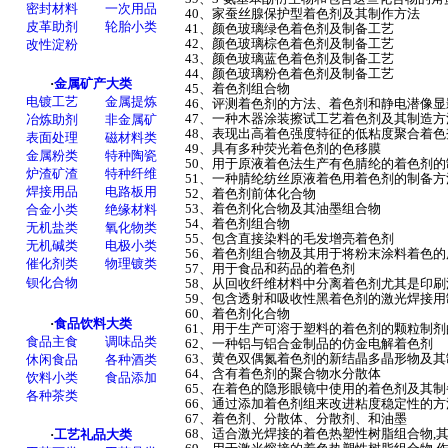
40、家蚕丝腺保护型着色剂及其制作方法
41、颜色玻璃绿色着色剂及制备工艺
42、颜色玻璃棕色着色剂及制备工艺
43、颜色玻璃蓝色着色剂及制备工艺
44、颜色玻璃粉色着色剂及制备工艺
45、着色剂组合物
46、评测着色剂的方法、着色剂和静电潜像
47、一种木器涂装擦试工艺着色剂及其制造方
48、表现出高着色强度特征的低粘度聚合着色
49、具有多种荧光着色剂的色移膜
50、用于原液着色法生产有色腈纶的着色剂的
51、一种腈纶纺丝原液着色用着色剂的制备方
52、着色剂前体化合物
53、着色剂化合物及其油墨组合物
54、着色剂组合物
55、包含直接染料的毛发增亮着色剂
56、着色剂组合物及其用于将粉末涂料着色的
57、用于食品和药品的着色剂
58、从回收纤维材料中分离着色剂尤其是印
59、包含透射和吸收性黑着色剂的激光焊接
60、着色剂化合物
61、用于生产可溶于塑料的着色剂的颗粒制剂
62、一种铝与铝合金制品的仿金电解着色剂
63、黄色双偶氮着色剂的新结晶多晶形物及其
64、含有着色剂的聚合物水分散体
65、在着色的隐形眼镜中使用的着色剂及其制
66、通过添加着色剂组来改进粘度稳定性的方
67、着色剂、分散体、分散剂、和油墨
68、适合激光焊接的着色热塑性树脂组合物,