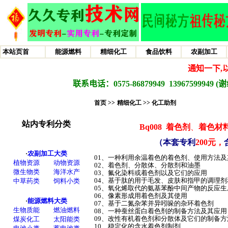
首页 >>
精细化工 >>
化工助剂
Bq008
着色剂
、
着色材
（本套专利
200元，
01、一种利用余温着色的着色剂、使用方法及
02、着色剂、分散体、分散剂和油墨
03、氟化染料或着色剂以及它们的应用
04、基于肽的用于毛发、皮肤和指甲的调理剂
05、氧化烯取代的氨基苯酚中间产物的反应
06、像素形成用着色剂及其使用
07、基于二氮杂苯并异吲哚的杂环着色剂
08、一种蚕丝蛋白着色剂的制备方法及其应用
09、改性有机着色剂和分散体及它们的制备方
10、稳定化的含水着色剂制剂