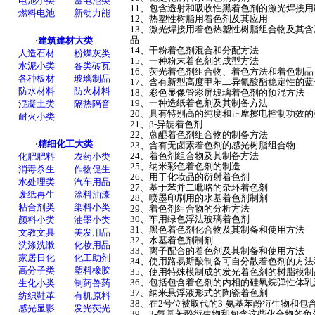
11、包含透射和吸收性黑着色剂的激光焊接
12、热塑性树脂用着色剂及其应用
13、激光焊接用着色热塑性树脂组合物及其
品
14、干粉着色剂混合和分配方法
15、一种粉末着色剂的成型方法
16、荧光着色剂组合物、着色方法和着色制品
17、含有新型高度甲苯二异氰酸酯稳定性的
18、彩色显像管彩屏玻璃着色剂的预混方法
19、一种造纸着色剂及其制备方法
20、具有特别高的纯度和正摩擦电控制功效
21、β-异靛着色剂
22、蒽醌着色剂组合物的制备方法
23、含有无卤素着色剂的感光树脂组合物
24、着色剂组合物及其制备方法
25、纳米彩色着色剂的制造
26、用于化妆品的衍射着色剂
27、基于苯并二吡咯的杂环着色剂
28、喷墨印刷用的水基着色剂制剂
29、着色剂组合物的分析方法
30、车用绿色浮法玻璃着色剂
31、黑色着色剂化合物及其制备和使用方法
32、水基着色剂制剂
33、离子配合的着色剂及其制备和使用方法
34、使用路易斯酸制备可自分散着色剂的方
35、使用特殊模制成的发光着色剂的树脂模
36、包括包含着色剂的内相的硅氧烷弹性体
37、纳米悬浮液形式的陶瓷着色剂
38、在2号位被取代的3-氨基苯酚衍生物和包
39、3-氨基苯酚衍生物和包含这些化合物的