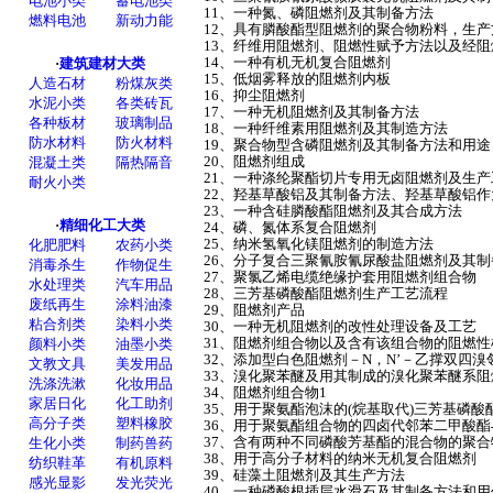
11、一种氮、磷阻燃剂及其制备方法
12、具有膦酸酯型阻燃剂的聚合物粉料，生
13、纤维用阻燃剂、阻燃性赋予方法以及经
14、一种有机无机复合阻燃剂
15、低烟雾释放的阻燃剂内板
16、抑尘阻燃剂
17、一种无机阻燃剂及其制备方法
18、一种纤维素用阻燃剂及其制造方法
19、聚合物型含磷阻燃剂及其制备方法和用
20、阻燃剂组成
21、一种涤纶聚酯切片专用无卤阻燃剂及生
22、羟基草酸铝及其制备方法、羟基草酸铝
23、一种含硅膦酸酯阻燃剂及其合成方法
24、磷、氮体系复合阻燃剂
25、纳米氢氧化镁阻燃剂的制造方法
26、分子复合三聚氰胺氰尿酸盐阻燃剂及其
27、聚氯乙烯电缆绝缘护套用阻燃剂组合物
28、三芳基磷酸酯阻燃剂生产工艺流程
29、阻燃剂产品
30、一种无机阻燃剂的改性处理设备及工艺
31、阻燃剂组合物以及含有该组合物的阻燃
32、添加型白色阻燃剂－N，N’－乙撑双四
33、溴化聚苯醚及用其制成的溴化聚苯醚系
34、阻燃剂组合物1
35、用于聚氨酯泡沫的(烷基取代)三芳基磷
36、用于聚氨酯组合物的四卤代邻苯二甲酸
37、含有两种不同磷酸芳基酯的混合物的聚
38、用于高分子材料的纳米无机复合阻燃剂
39、硅藻土阻燃剂及其生产方法
40、一种磷酸根插层水滑石及其制备方法和