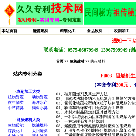
首页 >>
建筑建材 >>
防火材料
Fi003
阻燃剂生
（本套专利
200元，
01、硅系阻燃剂及其生产方法
02、用转移法制备纳米无机复合阻燃剂的方
03、氢氧化镁疏松型纳米粒子块体阻燃剂的
04、轨道车辆橡胶件用无卤复合阻燃剂
05、木材木制品阻燃剂及其处理方法
06、一种以坡缕石为阻燃剂制备的阻燃聚丙
07、一种坡缕石复合阻燃剂
08、聚醚酯用作聚氨酯软泡沫塑料的阻燃剂
09、利用复合催化剂制备阻燃剂溴化聚苯乙
10、三聚氰胺氰尿酸微胶囊无机阻燃剂及其