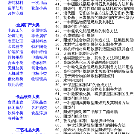
41、一种硼酸根插层水滑石及其制备方法和
42、阻燃剂、电导性EMI屏蔽材料和它们的
43、溴代酯、它们的制备方法以及它们作为
44、制备基于三聚氰胺的阻燃剂的方法和聚
45、一种耐温增塑阻燃剂及其制法
46、阻燃剂组合物2
47、一种氢氧化铝阻燃剂的制备方法
48、合成树脂用阻燃剂
49、阻燃剂组合物及其制造方法、阻燃性树
50、木材抗流失型阻燃剂及其制备方法
51、有机纤维材料用软膜乳液阻燃剂及其合
52、无卤素阻燃剂化合物
53、含磷羧酸衍生物、其制备方法和阻燃剂
54、高级烷基化三芳基磷酸酯阻燃剂
55、一种粒化复合阻燃剂及其制备方法和用
56、高抑烟型阻燃剂纳米氢氧化镁的制备及
57、用于聚合物的涂敷粒状阻燃剂
58、水性阻燃剂
59、环保型阻燃剂MP的合成方法
60、阻燃剂聚氨酯组合物及其制备方法
61、一种微胶囊化氮－磷膨胀型阻燃剂的生
62、阻燃剂组合物3
63、一种超细高抑烟型阻燃剂及其制备方法
64、阻燃剂
65、阻燃剂聚对苯二甲酸丁二酯树脂
66、阻燃剂组合物4
67、改良的阻燃剂、聚酰胺组合物
68、一种含溴聚磷酸酯阻燃剂的制备方法
69、聚烯烃用无卤膨胀型阻燃剂组合物