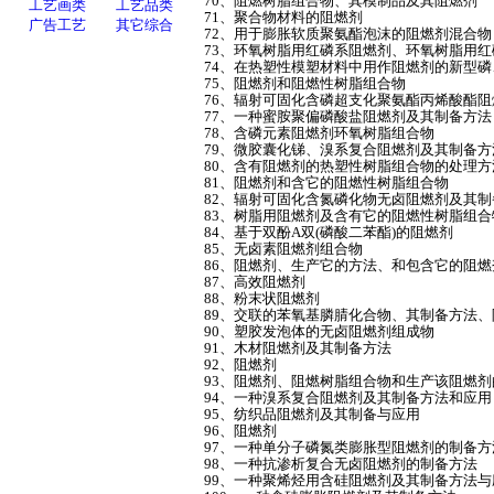
70、阻燃树脂组合物、其模制品及其阻燃剂
71、聚合物材料的阻燃剂
72、用于膨胀软质聚氨酯泡沫的阻燃剂混合
73、环氧树脂用红磷系阻燃剂、环氧树脂用
74、在热塑性模塑材料中用作阻燃剂的新型
75、阻燃剂和阻燃性树脂组合物
76、辐射可固化含磷超支化聚氨酯丙烯酸酯
77、一种蜜胺聚偏磷酸盐阻燃剂及其制备方
78、含磷元素阻燃剂环氧树脂组合物
79、微胶囊化锑、溴系复合阻燃剂及其制备
80、含有阻燃剂的热塑性树脂组合物的处理
81、阻燃剂和含它的阻燃性树脂组合物
82、辐射可固化含氮磷化物无卤阻燃剂及其
83、树脂用阻燃剂及含有它的阻燃性树脂组
84、基于双酚A双(磷酸二苯酯)的阻燃剂
85、无卤素阻燃剂组合物
86、阻燃剂、生产它的方法、和包含它的阻
87、高效阻燃剂
88、粉末状阻燃剂
89、交联的苯氧基膦腈化合物、其制备方法
90、塑胶发泡体的无卤阻燃剂组成物
91、木材阻燃剂及其制备方法
92、阻燃剂
93、阻燃剂、阻燃树脂组合物和生产该阻燃剂
94、一种溴系复合阻燃剂及其制备方法和应用
95、纺织品阻燃剂及其制备与应用
96、阻燃剂
97、一种单分子磷氮类膨胀型阻燃剂的制备方
98、一种抗渗析复合无卤阻燃剂的制备方法
99、一种聚烯烃用含硅阻燃剂及其制备方法与