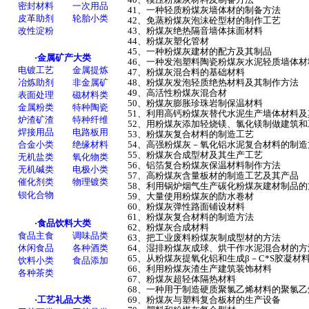
41、一种轻质粉煤灰墙体材的制备方法
42、免蒸粉煤灰泡沫砼型材的制作工艺
43、粉煤灰绝热隔音墙体抹面材料
44、粉煤灰塑化管材
45、一种粉煤灰建材的配方及其制品
46、一种发泡塑料陶瓷粉煤灰水泥轻质墙体
47、粉煤灰混合料的基础材料
48、粉煤灰发泡轻质绝热材料及其制作方法
49、高活性粉煤灰混合材
50、粉煤灰膨胀珍珠岩制保温材料
51、利用高钙粉煤灰替代水泥生产墙体材料
52、用粉煤灰添加轻烧镁、氯化镁制做建筑
53、粉煤灰复合材料的制造工艺
54、高强粉煤灰－氧化铝水泥复合材料的制
55、粉煤灰合成型材及其生产工艺
56、铝箔复合粉煤灰保温材料制作方法
57、高粉煤灰含量板材的制造工艺及其产品
58、利用锅炉烟气生产碳化粉煤灰建材制品
59、大量使用粉煤灰的防水卷材
60、粉煤灰弹性路面铺设材料
61、粉煤灰复合材料的制造方法
62、粉煤灰合成材料
63、把工业废料粉煤灰制成型材的方法
64、湿排粉煤灰成球、烘干作水泥混合材的
65、从粉煤灰提氧化铝和生成β－C*S胶凝材
66、利用粉煤灰渣生产建筑装饰材料
67、粉煤灰超轻体隔热材料
68、一种用于制造硬质聚氯乙烯材料的聚氯
69、粉煤灰与塑料复合板材的生产设备