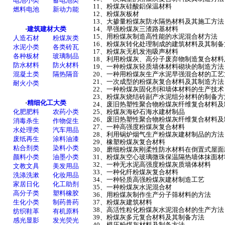
11、粉煤灰硅酸鋁保温材料
12、粉煤灰板材
13、大掺量粉煤灰防水隔热材料及其施工方
14、早强粉煤灰三渣路基材料
15、用粉煤灰制造高性能的水泥混合材方法
16、粉煤灰转化处理制成的建筑材料及其制
17、粉煤灰无机发泡吸声材料
18、利用粉煤灰、高分子废弃物制造复合材
19、一种粉煤灰轻质墙体材料砌块的制造方
20、一种用粉煤灰生产水泥早强混合材的工
21、一次成型的粉煤灰复合材料及其制造方
22、一种粉煤灰固化剂和墙体材料的生产技
23、粉煤灰烧结砖副产水泥组分材料的制备
24、废旧热塑性聚合物粉煤灰纤维复合材料
25、粉煤灰海砂石海水建材制品
26、废旧热塑性聚合物粉煤灰纤维复合材料
27、一种高强度粉煤灰复合材料
28、利用锅炉烟气生产粉煤灰建材制品的方
29、橡塑粉煤灰复合材料
30、磨细粉煤灰刚柔性防水材料在倒置式屋
31、粉煤灰空心玻璃微珠保温隔热墙体抹面
32、一种无水泥高强度粉煤灰质墙体材料
33、一种化纤粉煤灰复合材料
34、一种轻质高强粉煤灰建材制造工艺
35、一种粉煤灰水泥混合材
36、用粉煤灰制作生产分子筛材料的方法
37、粉煤灰建筑材料
38、高活性粒化粉煤灰水泥混合材的生产方
39、粉煤灰多元复合材料及其制备方法
40、模压粉煤灰材料及制备方法