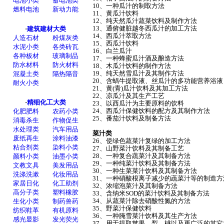
10、一种瓜汁的制取方法
11、黄瓜汁饮料
12、纯天然瓜汁蔬菜饮料及制作方法
13、通俯健脏越冬西瓜汁的加工方法
14、西瓜汁萃取方法
15、西瓜汁饮料
16、白兰瓜汁
17、一种蜂蜜瓜汁酒及酿造方法
18、木瓜汁饮料的制作方法
19、纯天然雪瓜汁及其制作方法
20、含蜗牛提取液、丝瓜汁的多功能营养浴
21、黄(青)瓜汁饮料及其加工方法
22、凉瓜汁及其生产工艺
23、以西瓜汁为主要原料的饮料
24、西瓜汁保健饮料的配方及其制作方法
25、番茄汁饮料及制备方法
菜汁类
26、使绿色蔬菜汁复绿的加工方法
27、山野菜汁饮料及其制备工艺
28、一种复合蔬菜汁及其制备方法
29、一种纯菜汁饮料及其制备方法
30、一种生菜菜汁饮料及其制备方法
31、一种硝酸根离子减少的蔬菜汁等的制造
32、浓缩泡菜汁及其制备方法
33、含纳米SOD的菜汁饮料及其制备方法
34、从蔬菜汁除去硝酸性氮的方法
35、野菜汁保健饮料
36、一种腌雪菜汁饮料及其生产方法
37、用于提取苹果、梨、桃以及更广泛的其