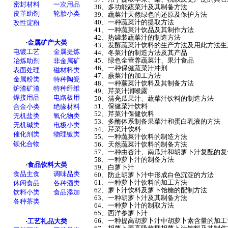
38、多功能蔬菜汁及其制备方法
39、蔬菜汁天然绿色的还原及保护方法
40、一种蔬菜汁的提取方法
41、一种蔬菜汁饮品及其制作方法
42、热罐装蔬菜汁的制造方法
43、发酵蔬菜汁饮料的生产方法及用此方法
44、冬菜汁的制造方法及其产品
45、绿色全营养蔬菜汁、果汁食品
46、一种保健蔬菜汁冲剂
47、蕨菜汁的加工方法
48、一种蕨菜汁饮料及其制备方法
49、芹菜汁润喉露
50、清亮瓜果汁、蔬菜汁饮料的制造方法
51、保健菜汁饮料
52、芹菜汁保健饮料
53、多酶体系制备果菜汁和蛋白乳液的方法
54、芹菜汁饮料
55、一种蔬菜汁饮料的制造方法
56、天然蔬菜汁饮料的制备方法
57、一种由杏汁、南瓜汁和胡萝卜汁复配的
58、一种萝卜汁的制备方法
59、白萝卜汁
60、防止胡萝卜汁中形成白色沉淀的方法
61、一种萝卜汁饮料的加工方法
62、萝卜汁饮料及萝卜饴糖的配制方法
63、一种胡萝卜汁及其制备方法
64、一种萝卜汁的制取方法
65、西洋参萝卜汁
66、一种提高胡萝卜汁中胡萝卜素含量的加