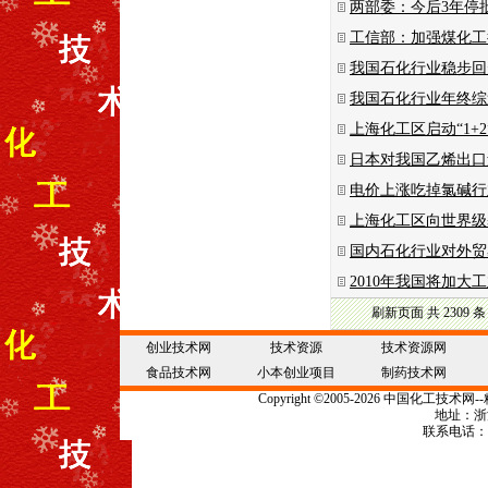
两部委：今后3年停
工信部：加强煤化工
我国石化行业稳步回
我国石化行业年终综
上海化工区启动“1+
日本对我国乙烯出口
电价上涨吃掉氯碱行
上海化工区向世界级
国内石化行业对外贸
2010年我国将加
刷新页面
共 2309 条
创业技术网
技术资源
技术资源网
食品技术网
小本创业项目
制药技术网
Copyright
©
2005-2026 中国
化工技术
网--
地址：浙江
联系电话：057