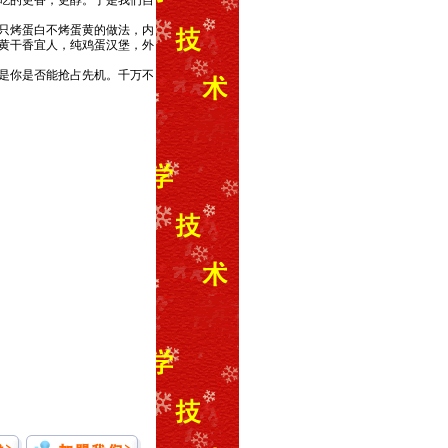
吃的更香，更醇。于是我们自
只烤蛋白不烤蛋黄的做法，内
黄干香宜人，纯鸡蛋汉堡，外
是你是否能抢占先机。千万不