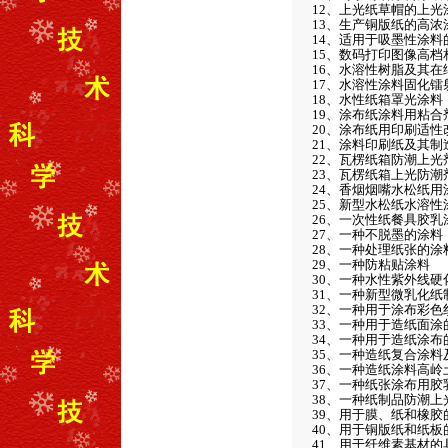
12、上光纸草帽的上光
13、生产铜版纸的高浓
14、适用于吸墨性涂料
15、数码打印图像高档
16、水溶性树脂及其在
17、水溶性涂料固化镭
18、水性纸箱罩光涂料
19、涂布纸涂料用粘合
20、涂布纸用印刷适性
21、涂料印刷纸及其制
22、瓦楞纸箱防潮上光
23、瓦楞纸箱上光防潮
24、香烟烟嘴水松纸
25、新型水松纸水溶性
26、一次性纸餐具胶
27、一种不脱墨的涂料
28、一种处理纸张的涂
29、一种防粘贴涂料
30、一种水性紫外线硬
31、一种新型微乳化
32、一种用于涂布彩
33、一种用于造纸面涂
34、一种用于造纸涂布
35、一种造纸复合涂料
36、一种造纸涂料高
37、一种纸张涂布用胶
38、一种纸制品防潮上
39、用于膜、纸和橡胶
40、用于铜版纸和纸板
41、用于纤维素基材