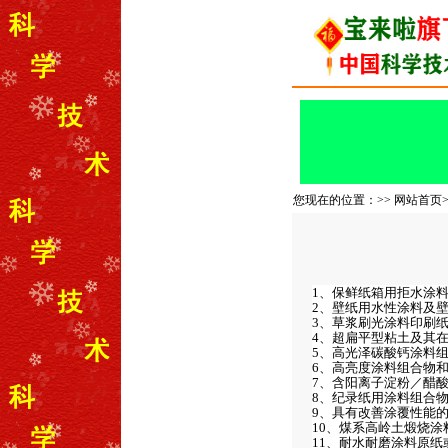
您现在的位置：>>
网站首页
1、保鲜纸箱用拒水涂
2、壁纸用水性涂料及
3、草浆刷光涂料印刷
4、超扁平型粘土及其
5、高光泽碳酸钙涂料
6、高亮度涂料组合物
7、含阳离子淀粉／醋
8、纪录纸用涂料组合
9、具有改善涂覆性能
10、煤系高岭土煅烧涂
11、耐水耐磨涂料原纸