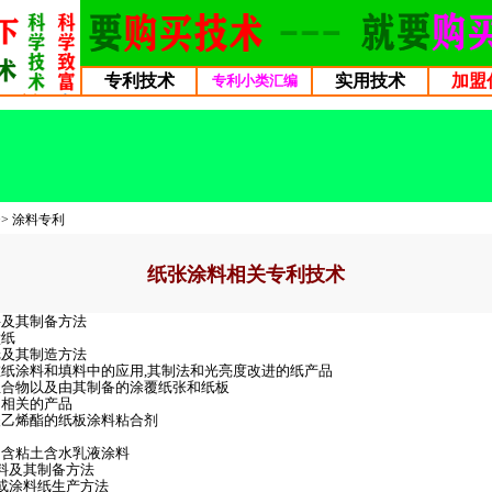
专利技术
实用技术
加盟
专利小类汇编
>>
涂料专利
纸张涂料相关专利技术
料及其制备方法
壁纸
纸及其制造方法
在纸涂料和填料中的应用,其制法和光亮度改进的纸产品
组合物以及由其制备的涂覆纸张和纸板
和相关的产品
酸乙烯酯的纸板涂料粘合剂
物
的含粘土含水乳液涂料
料及其制备方法
或涂料纸生产方法