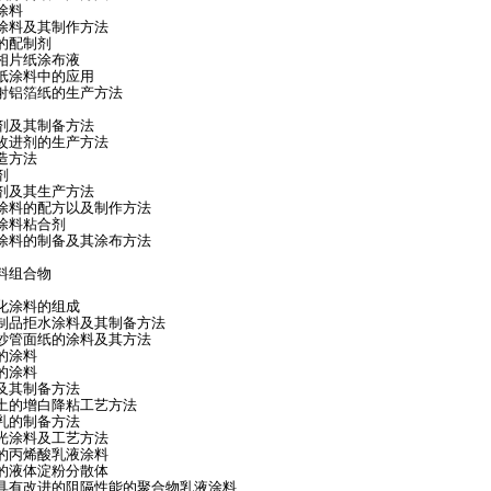
涂料
涂料及其制作方法
的配制剂
相片纸涂布液
纸涂料中的应用
射铝箔纸的生产方法
剂及其制备方法
改进剂的生产方法
造方法
剂
剂及其生产方法
用涂料的配方以及制作方法
涂料粘合剂
乳涂料的制备及其涂布方法
料组合物
化涂料的组成
纸制品拒水涂料及其制备方法
色纱管面纸的涂料及其方法
的涂料
的涂料
及其制备方法
岭土的增白降粘工艺方法
乳的制备方法
光涂料及工艺方法
的丙烯酸乳液涂料
的液体淀粉分散体
的具有改进的阻隔性能的聚合物乳液涂料