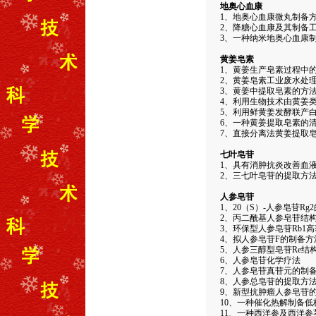
地奥心血康
1、地奥心血康微丸制备
2、降糖心血康及其制备
3、一种纳米地奥心血康
黄姜皂素
1、黄姜生产皂素过程中
2、黄姜皂素工业废水处
3、黄姜中提取皂素的方
4、利用生物技术由黄姜
5、利用鲜黄姜发酵联产
6、一种黄姜提取皂素的
7、直接分离法黄姜提取
七叶皂苷
1、具有消肿抗炎改善血
2、三七叶皂苷的提取方
人参皂苷
1、20（S）-人参皂苷R
2、丙二酰基人参皂苷结构
3、环保型人参皂苷Rb1
4、拟人参皂苷F的制备方
5、人参三醇型皂苷Re结
6、人参皂苷化学疗法
7、人参皂苷真苷元的制
8、人参总皂苷的提取方
9、新型抗肿瘤人参皂苷
10、一种催化热解制备
11、一种西洋参及西洋