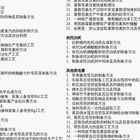
19、薯蓣皂素含量的试纸检测方法
20、薯蓣皂素含量快速检测法
方法
21、薯蓣皂素生产过程中穿龙薯蓣浸泡液的
工艺
22、薯蓣皂素生产中废水废渣的处理方法
制剂药物及其制备方法
23、一种联产薯蓣皂素、葡萄糖的洁净工艺
24、用黑曲霉菌发酵联产薯蓣皂素和柠檬酸
25、由黄姜、穿山龙提取薯蓣皂素的方法及
的废蒸汽的回收利用方法
理方法及综合利用
依托泊甙
法
1、抗肿瘤药依托泊甙合成新方法
类植物生产皂素的工艺
2、依托泊甙磷酸酯的制备方法
白酒和皂素的方法
3、依托泊甙磷酸酯和依托泊甙的制备方法
清洁生产工艺
4、制备依托泊甙的中间体
皂素的工艺
5、制备依托泊甙的中间体及其制备方法
其他类皂素
液循环的精氨酸七叶皂苷及制备方法
1、常青藤皂苷元的制备方法
法
2、车前草总苷的制备工艺及其在医药中的应
3、刺五加总皂苷提取物及其药物组合物
4、楤木总皂苷的提取方法及用途
g2的半合成方法
5、单味竹节参制剂及其总皂苷制备方法
修饰、富集人参皂苷Rb2工艺
6、地榆总皂苷提取物及其制备方法和用途
高获取量产业化分离方法
7、豆粕皂苷的制造方法
法
8、海柯皂甙元一次结晶提取工艺
构修饰富集人参皂苷Rg2工艺
9、黄花倒水莲总皂苷及其药物组合物与制备
10、黄芪总皂苷的制备方法
备方法
11、苜蓿皂甙的提取和精制方法及苜蓿皂甙
法
12、替告皂甙元的提取工艺方法
的制备方法
13、一种高效节能皂素提取设备
低极性人参皂苷及其苷元的方法
14、一种胡黄连总苷提取物的制备方法
参茎叶精制总皂苷冻干粉针剂及生产工艺