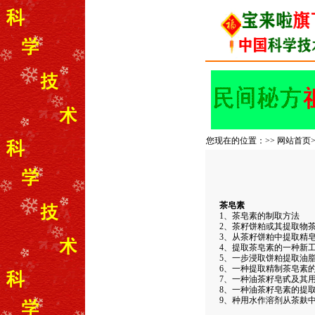
您现在的位置：>>
网站首页
茶皂素
1、茶皂素的制取方法
2、茶籽饼粕或其提取物
3、从茶籽饼粕中提取精
4、提取茶皂素的一种新
5、一步浸取饼粕提取油
6、一种提取精制茶皂素
7、一种油茶籽皂甙及其
8、一种油茶籽皂素的提
9、种用水作溶剂从茶麸