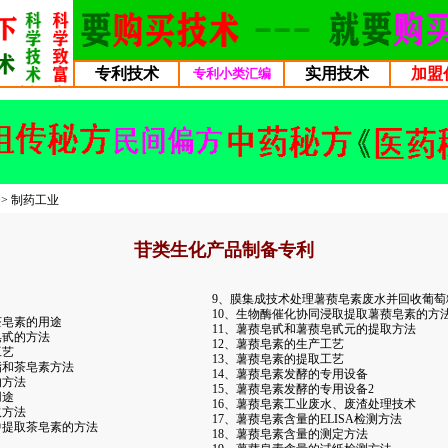
专利技术
实用技术
加盟
专利小类汇编
>>
制药工业
苷类生化产品制备专利
9、膜集成技术处理薯蓣皂素废水并回收葡萄
10、生物酶催化协同浸取提取薯蓣皂素的方
茶皂素的用途
11、薯蓣皂甙和薯蓣皂甙元的提取方法
皂甙的方法
12、薯蓣皂素的生产工艺
工艺
13、薯蓣皂素的提取工艺
脂和茶皂素方法
14、薯蓣皂素发酵的专用设备
的方法
15、薯蓣皂素发酵的专用设备2
用途
16、薯蓣皂素工业废水、废渣处理技术
取方法
17、薯蓣皂素含量的ELISA检测方法
中提取茶皂素的方法
18、薯蓣皂素含量的测定方法