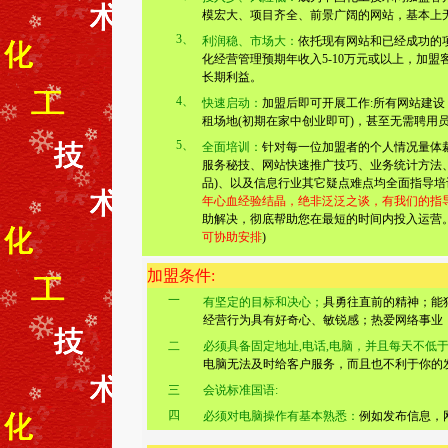
模宏大、项目齐全、前景广阔的网站，基本上
3、
利润稳、市场大：
依托现有网站和已经成功的项
化经营管理预期年收入5-10万元或以上，加
长期利益。
4、
快速启动：
加盟后即可开展工作:所有网站建设
租场地(初期在家中创业即可)，甚至无需聘用
5、
全面培训：
针对每一位加盟者的个人情况量体
服务秘技、网站快速推广技巧、业务统计方法
品)、以及信息行业其它疑点难点均全面指导培
年心血经验结晶，绝非泛泛之谈，有我们的指
助解决，彻底帮助您在最短的时间内投入运营。
可协助安排
)
加盟条件:
一
有坚定的目标和决心；
具勇往直前的精神；能
经营行为具有好奇心、敏锐感；热爱网络事业
二
必须具备固定地址,电话,电脑，并且每天不低
电脑无法及时给客户服务，而且也不利于你的
三
会说标准国语:
四
必须对电脑操作有基本熟悉：
例如发布信息，