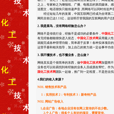
都二十一世纪了，还这么想就有点古董思维了。网络是建
之上，专家称之为继报纸、广播、电视后的第四媒体。感
送图文，电话很快只能传递声音 ,而网络可以同时传送声
经过短短几年的发展，中国互联网已经成为全球第二大市
网民目前已达1.11亿，这说明尽管我国的互联网的用户
2. 我是菜鸟，没有网络经验怎么办？
网络不是传统行业，经验不是成功的必要条件，
中国化工
有无经验都能很快进入状态，
中国化工技术网
采用最人性
就能完成各种管理功能，简单易于反掌！各种实体项目的
运营手册和相关指导，加上自己的努力就一定会事半功倍
3. 我不懂技术，也不懂业务，怎么做？
网络其实是个很简单的东西，做
中国化工技术网
加盟商不
业务也可以轻易找到有经验的业务人员或朋友帮忙。作为
国化工技术网
团队一起做，推广到一定程度，不是您去找
4.我们的收入来源？
NO1.
销售技术和产品
1：实用技术 2：专利技术 3：新奇特产品
NO2. 网站广告收入
1,企业广告：各地企业没有在网上宣传的不在少数。
2,个人广告：很多个人有好的项目，需要宣传。