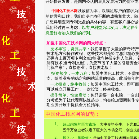
开始快速发展，是国内公认的最具发展潜力的创业类
以诚信为本，以满足客户的需求为
中国化工
技术网
的信誉和口碑，我们自身也在不断的成熟和壮大。随
户想详细查阅专利光盘的具体内容、有些客户担心诚
我们经过再三考虑，
以客户利益为出发点，决定在全
息爱好者加入我们的行列。
加盟中国化工技术网的四大特点：
技术丰富，资源共享：
我们掌握了大量的新奇特产
技术配方和操作教程，这些技术都是经过总部精心
还拥有上百万项专利文献(每项均包括专利人信息、
所有技术(含专利文献)，为您节省了大量的引进资
门就当家”，直接创业，直接做老板！
投资额少，一本万利：
加盟中国化工技术，不需
支。随着业务的稳定和网站流量的提高，此后每年
一次投资，终生收益：
加盟中国化工技术，即可面
可以独立开展工作，一次投资，终生收益。
操作简单、快速启动：
你只需要一台电脑，一台刻
分考虑为了让代理商快速起步，均会给加盟商制作
期业务开展中提供全方位指导。
中国化工技术网的优势：
1、
超出想象的巨大市场：
大中专毕业生、下岗职
五千万创业者决定了巨大的市场空间，创业技
2、
投入少、风险低：
成为中国化工技术网加盟客