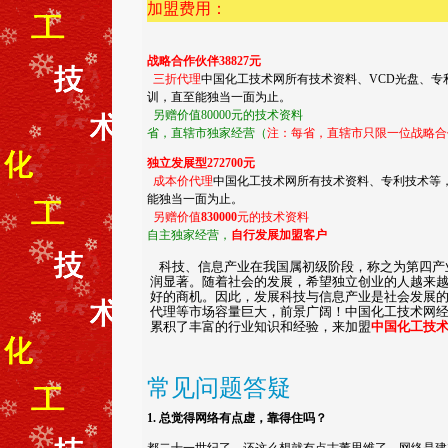
加盟费用：
战略合作伙伴38827元
三折代理
中国化工技术网所有技术资料、VCD光盘、
训，直至能独当一面为止。
另赠价值80000元的技术资料
省，直辖市独家经营（
注：每省，直辖市只限一位
战略合
独立发展型272700元
成本价代理
中国化工技术网所有技术资料、专利技术等
能独当一面为止。
另赠价值
830000
元的技术资料
自主独家经营，
自行发展加盟客户
科技、信息产业在我国属初级阶段，称之为第四产
润显著。随着社会的发展，希望独立创业的人越来
好的商机。因此，发展科技与信息产业是社会发展
代理等市场容量巨大，前景广阔！中国化工技术网
累积了丰富的行业知识和经验，来加盟
中国化工
技
常见问题答疑
1. 总觉得网络有点虚，靠得住吗？