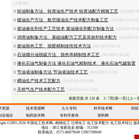
12:48:48)
轻油制备方法、轻质油生产技术 轻质油配方精致工艺
(2013/8/9 1
煤油生产方法、航空煤油生产技术配方制备工艺
(2013/8/9 10:07:4
柴油催化剂生产工艺技术 柴油催化剂配方制备方法
(2013/8/9 10:0
润滑油制备方法、基础油配方工艺及添加剂技术配方
(2013/8/9 10
柴油脱色工艺、脱胶精制改性技术方法
(2013/8/9 9:59:14)
石油馏分油脱硫方法、脱色等精制技术工艺
(2013/8/9 9:56:44)
液化石油气制备方法 液化石油气精制技术、液化石油气罐装置
(
节油省油制备方法 节油省油技术工艺
(2013/8/9 9:53:51)
稠油生产技术工艺配方
(2016/5/14 10:32:08)
天然气生产技术配方工艺
(2016/5/14 10:31:06)
刷新页面
共 126 条 3 / 7页
[第一页]
[上一
术资源
技术资源网
久久专利
科学技术网
轻纺
创业项目
制药技术网
专利号查询
资料网
ight
©
2005-2026 中国
化工技术
网--
精细化工
日用化工
化工技术配方 化工技术转让 版
地址：浙江省新昌县 邮编：312500
联系电话：0575-86879949 13967599949