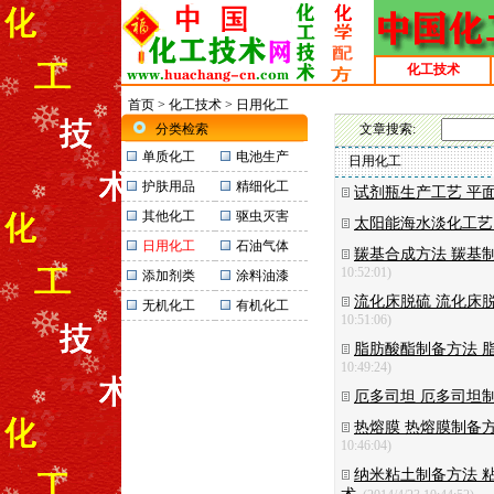
化工技术
首页
>
化工技术
> 日用化工
分类检索
文章搜索:
单质化工
电池生产
日用化工
护肤用品
精细化工
试剂瓶生产工艺 平
其他化工
驱虫灭害
太阳能海水淡化工艺
日用化工
石油气体
羰基合成方法 羰基
10:52:01)
添加剂类
涂料油漆
流化床脱硫 流化床
无机化工
有机化工
10:51:06)
脂肪酸酯制备方法 
10:49:24)
厄多司坦 厄多司坦
热熔膜 热熔膜制备
10:46:04)
纳米粘土制备方法 