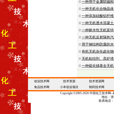
一种用于金属软磁粉
一种无机化合物晶体
一种添加硅酸铝纤维
一种无机透水混凝土
一种耐水性无机富锌
一种无机反射隔热汽
用于钢结构防腐的水
有机无机杂化卤化物
无机粘结剂、高炉渣
一种硫化锑基全无机
创业技术网
技术资源
技术资源网
食品技术网
小本创业项目
制药技术网
Copyright
©
2005-2026 中国
化工技术
网--
地址：浙江
联系电话：057